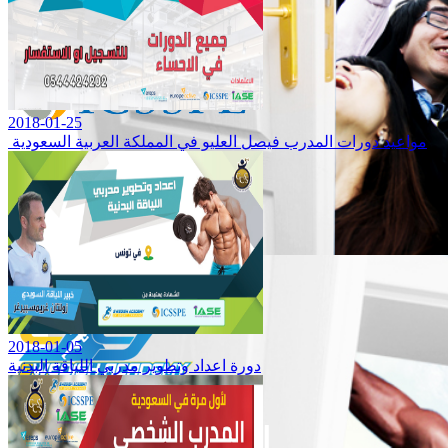
Mohamed Dahy Abass Hassan
لمزيد من مقالات الأعضاء
شركاؤنا
2018-01-25
مواعيد دورات المدرب فيصل العليو في المملكة العربية السعودية
اقرأ المزيد
اعتمادات دولية
2018-01-05
دورة اعداد وتطوير مدربي اللياقة البدنية
مناهج ضمن جودة
الأعضاء