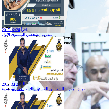
اتصل بنا
2017-12-24
اقرأ المزيد
المدرب الشخصي المستوى الأول
Svärmaregatan 3 , 60361 Norrköping , Sweden
3 Ibn Al-Nafees Industrial Zone Khaireddine
رامج رياضية متكاملة
La Goulette, lac 3, 2015 Tunis, Tunisien
0046 736327465
00216 29 552 200
صة سانحة لمستقبل
admin@gcss.se
الاقسام
اجمل وافق اوسع
الرئيسية
2017-12-24
اتصل بنا
دورة المدرب الشخصي المستوى الثالث في السعودية
اشترك في نشرتنا البريدية
ابق على اخر التطورات معنا.