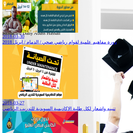
لات وابحاث واستباق
فكري
Mohamed Dahy Abass Hassan
2018-03-30
دورة مفاهيم علمية لقوام رياضي صحي / الدمام / ابريل 2018
Mohamed Dahy Abass Hassan
2018-03-27
تنبيه واشعار لكل طلبة الاكاديمية السويدية للتدريب الرياضي